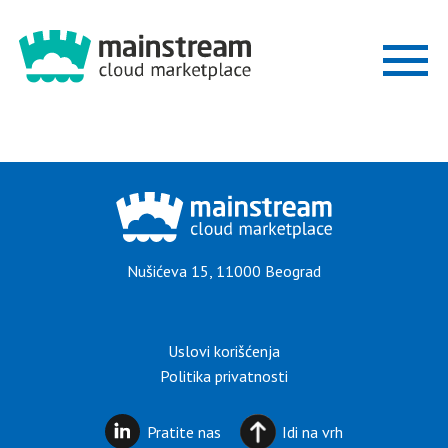
ZAŠTO
MARKETPLACE
REŠENJA
Nušićeva 15, 11000 Beograd
INDUSTRIJE
Uslovi korišćenja
POSTANITE
Politika privatnosti
PARTNER
Pratite nas
Idi na vrh
BLOG