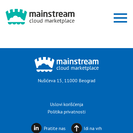
ZAŠTO
MARKETPLACE
REŠENJA
Nušićeva 15, 11000 Beograd
INDUSTRIJE
Uslovi korišćenja
POSTANITE
Politika privatnosti
PARTNER
Pratite nas
Idi na vrh
BLOG