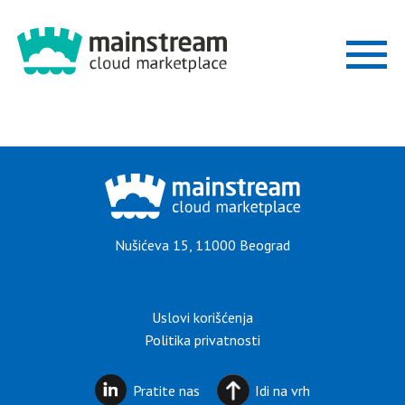
ZAŠTO
MARKETPLACE
REŠENJA
Nušićeva 15, 11000 Beograd
INDUSTRIJE
Uslovi korišćenja
POSTANITE
Politika privatnosti
PARTNER
Pratite nas
Idi na vrh
BLOG